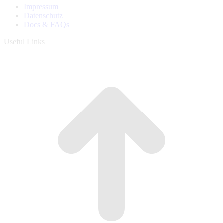
Impressum
Datenschutz
Docs & FAQs
Useful Links
t
T