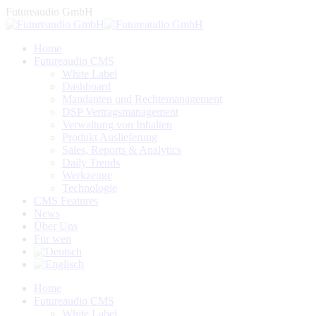
Zum
Futureaudio GmbH
Inhalt
springen
Home
Futureaudio CMS
White Label
Dashboard
Mandanten und Rechtemanagement
DSP Vertragsmanagement
Verwaltung von Inhalten
Produkt Auslieferung
Sales, Reports & Analytics
Daily Trends
Werkzeuge
Technologie
CMS Features
News
Über Uns
Für wen
Linkedin
Facebook
YouTube
Home
page
page
page
Futureaudio CMS
opens
opens
opens
White Label