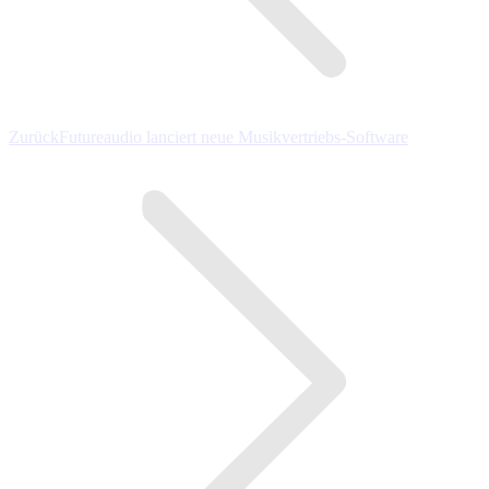
Vorheriger
Zurück
Futureaudio lanciert neue Musikvertriebs-Software
Beitrag: