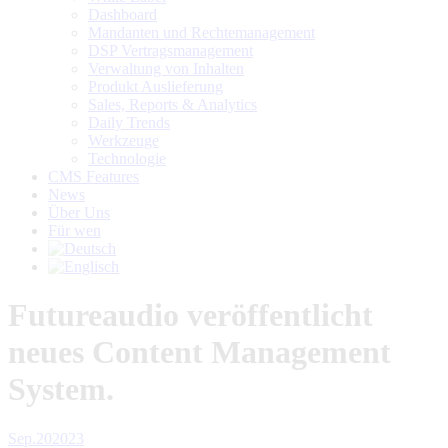
in
in
in
Dashboard
new
new
new
Mandanten und Rechtemanagement
window
window
window
DSP Vertragsmanagement
Verwaltung von Inhalten
Produkt Auslieferung
Sales, Reports & Analytics
Daily Trends
Werkzeuge
Technologie
CMS Features
News
Über Uns
Für wen
Futureaudio veröffentlicht
neues Content Management
System.
Sep.
20
2023