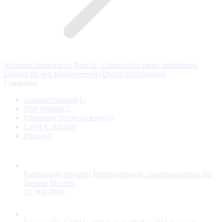
Nächster
Nächstes
Amazona.de Bericht : Futureaudio bietet individuelle
Beitrag:
Lösung für den Musikvertrieb (Digital Distribution)
Categories
Auszeichnungen
(1)
DSP Partner
(2)
Förderung Niedersachsen
(1)
Label & Artist
(4)
Presse
(4)
Futureaudio erweitert Partnernetzwerk: Zusammenarbeit mit
Jammin Masters
23. Juli 2026