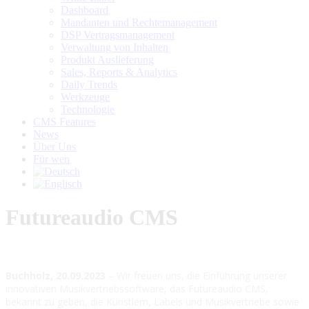
in
in
in
Dashboard
new
new
new
Mandanten und Rechtemanagement
window
window
window
DSP Vertragsmanagement
Verwaltung von Inhalten
Produkt Auslieferung
Sales, Reports & Analytics
Daily Trends
Werkzeuge
Technologie
CMS Features
News
Über Uns
Für wen
Futureaudio CMS
Buchholz, 20.09.2023
– Wir freuen uns, die Einführung unserer
innovativen Musikvertriebssoftware, das Futureaudio CMS,
bekannt zu geben, die Künstlern, Labels und Musikvertriebe sowie