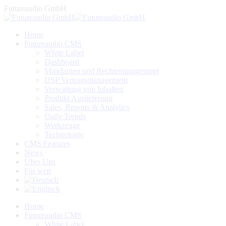
Zum
Futureaudio GmbH
Inhalt
springen
Home
Futureaudio CMS
White Label
Dashboard
Mandanten und Rechtemanagement
DSP Vertragsmanagement
Verwaltung von Inhalten
Produkt Auslieferung
Sales, Reports & Analytics
Daily Trends
Werkzeuge
Technologie
CMS Features
News
Über Uns
Für wen
Linkedin
Facebook
YouTube
Home
page
page
page
Futureaudio CMS
opens
opens
opens
White Label