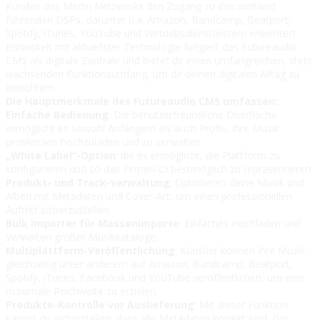
Kunden des Merlin Netzwerks den Zugang zu den weltweit
führenden DSPs, darunter u.a. Amazon, Bandcamp, Beatport,
Spotify, iTunes, YouTube und Vertriebsdienstleistern erleichtert.
Entwickelt mit aktuellster Technologie fungiert das Futureaudio
CMS als digitale Zentrale und bietet dir einen umfangreichen, stets
wachsenden Funktionsumfang, um dir deinen digitalen Alltag zu
erleichtern.
Die Hauptmerkmale des Futureaudio CMS umfassen:
Einfache Bedienung
: Die benutzerfreundliche Oberfläche
ermöglicht es sowohl Anfängern als auch Profis, ihre Musik
problemlos hochzuladen und zu verwalten.
„White Label“-Option
: die es ermöglicht, die Plattform zu
konfigurieren und so das Firmen-CI bestmöglich zu repräsentieren.
Produkt- und Track-verwaltung
: Optimieren deine Musik und
Alben mit Metadaten und Cover-Art, um einen professionellen
Auftritt sicherzustellen.
Bulk Importer für Massenimporte
: Einfaches Hochladen und
Verwalten großer Musikkataloge.
Multiplattform-Veröffentlichung
: Künstler können ihre Musik
gleichzeitig unter anderem auf Amazon, Bandcamp, Beatport,
Spotify, iTunes, Facebook und YouTube veröffentlichen, um eine
maximale Reichweite zu erzielen.
Produkte-Kontrolle vor Auslieferung
: Mit dieser Funktion
kannst du sicherstellen, dass alle Metadaten korrekt sind, das