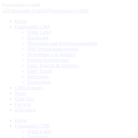
Zum
Futureaudio GmbH
Inhalt
springen
Home
Futureaudio CMS
White Label
Dashboard
Mandanten und Rechtemanagement
DSP Vertragsmanagement
Verwaltung von Inhalten
Produkt Auslieferung
Sales, Reports & Analytics
Daily Trends
Werkzeuge
Technologie
CMS Features
News
Über Uns
Für wen
Linkedin
Facebook
YouTube
Home
page
page
page
Futureaudio CMS
opens
opens
opens
White Label
in
in
in
Dashboard