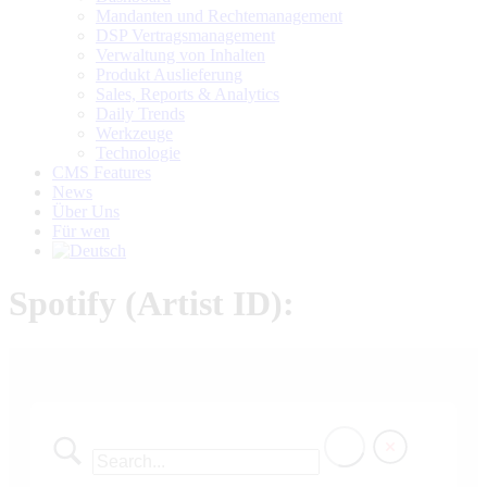
new
new
new
Mandanten und Rechtemanagement
window
window
window
DSP Vertragsmanagement
Verwaltung von Inhalten
Produkt Auslieferung
Sales, Reports & Analytics
Daily Trends
Werkzeuge
Technologie
CMS Features
News
Über Uns
Für wen
Spotify (Artist ID):