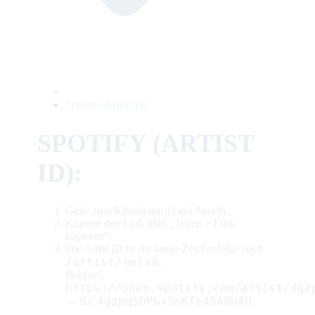
Spotify (Artist ID):
SPOTIFY (ARTIST
ID):
Gehe zum Künstlerprofil auf Spotify.
Kopiere den Link über „Teilen > Link
kopieren“.
Die Artist ID ist die lange Zeichenfolge nach
/artist/
im Link.
Beispiel:
https://open.spotify.com/artist/4gz
4gzpq5DPGxSnKTe4SA8HAU
→ ID:
.